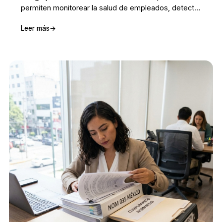
permiten monitorear la salud de empleados, detectar
áreas de mejora y cumplir con regulaciones como la
Leer más
→
NOM-035.