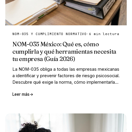
NOM-035 Y CUMPLIMIENTO NORMATIVO
·
6 min lectura
NOM-035 México: Qué es, cómo
cumplirla y qué herramientas necesita
tu empresa (Guía 2026)
La NOM-035 obliga a todas las empresas mexicanas
a identificar y prevenir factores de riesgo psicosocial.
Descubre qué exige la norma, cómo implementarla
paso a paso y qué herramientas digitales necesitas
Leer más
→
para cumplir con trazabilidad completa.