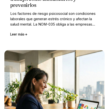
prevenirlos
Los factores de riesgo psicosocial son condiciones
laborales que generan estrés crónico y afectan la
salud mental. La NOM-035 obliga a las empresas
mexicanas a identificarlos y prevenirlos. Descubre
Leer más
→
cómo detectarlos antes de que causen daño visible.