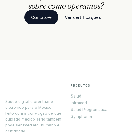
sobre como operamos?
Contato
→
Ver certificações
PRODUTOS
Salud
Saúde digital e prontuário
Intramed
eletrônico para o México.
Salud Programática
Feito com a convicção de que
Symphonia
cuidado médico sério também
pode ser imediato, humano e
certificado.