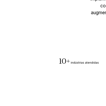
co
augment
10+
indústrias atendidas